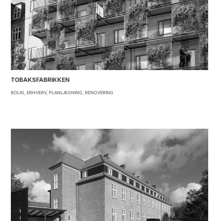
TOBAKSFABRIKKEN
BOLIG
,
ERHVERV
,
PLANLÆGNING
,
RENOVERING