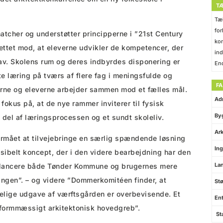
T
Tæk
for
atcher og understøtter principperne i ”21st Century
kon
ettet mod, at eleverne udvikler de kompetencer, der
ind
v. Skolens rum og deres indbyrdes disponering er
End
te læring på tværs af flere fag i meningsfulde og
F
rerne og eleverne arbejder sammen mod et fælles mål.
Ad
 fokus på, at de nye rammer inviterer til fysisk
By
 del af læringsprocessen og et sundt skoleliv.
Ark
rmået at tilvejebringe en særlig spændende løsning
Ing
ibelt koncept, der i den videre bearbejdning har den
Lan
alancere både Tønder Kommune og brugernes mere
ingen”. – og videre ”Dommerkomitéen finder, at
Stø
selige udgave af værftsgården er overbevisende. Et
Ent
 formmæssigt arkitektonisk hovedgreb”.
St