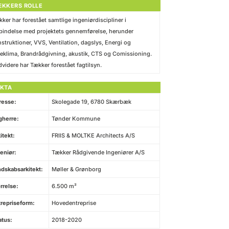
ÆKKERS ROLLE
ker har forestået samtlige ingeniørdiscipliner i
bindelse med projektets gennemførelse, herunder
struktioner, VVS, Ventilation, dagslys, Energi og
eklima, Brandrådgivning, akustik, CTS og Comissioning.
videre har Tækker forestået fagtilsyn.
AKTA
resse:
Skolegade 19, 6780 Skærbæk
gherre:
Tønder Kommune
itekt:
FRIIS & MOLTKE Architects A/S
eniør:
Tækker Rådgivende Ingeniører A/S
dskabsarkitekt:
Møller & Grønborg
rrelse:
6.500 m²
repriseform:
Hovedentreprise
atus:
2018-2020