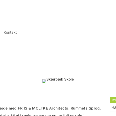
Kontakt
B
Nyb
bejde med FRIIS & MOLTKE Architects, Rummets Sprog,
det arkitektkonkurrence om en ny folkeskole i