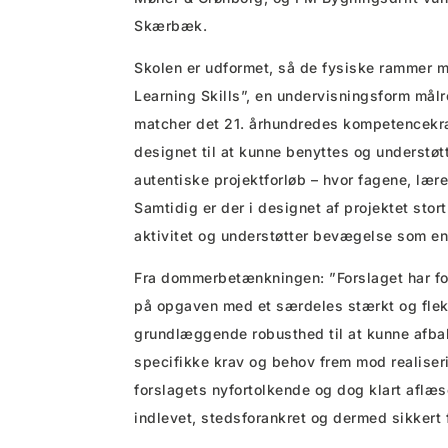
Skærbæk.
Skolen er udformet, så de fysiske rammer m
Learning Skills”, en undervisningsform målr
matcher det 21. århundredes kompetencekra
designet til at kunne benyttes og understøt
autentiske projektforløb – hvor fagene, læ
Samtidig er der i designet af projektet stort
aktivitet og understøtter bevægelse som en
Fra dommerbetænkningen: ”Forslaget har fo
på opgaven med et særdeles stærkt og fleks
grundlæggende robusthed til at kunne afb
specifikke krav og behov frem mod realiser
forslagets nyfortolkende og dog klart aflæ
indlevet, stedsforankret og dermed sikkert