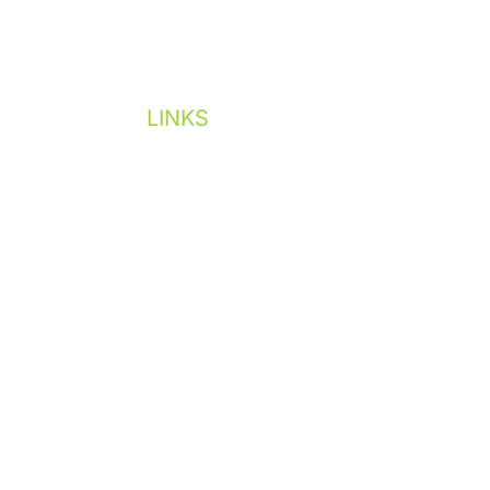
LINKS
Forside
Projekter
Kompetencer
Om os
Kontakt os