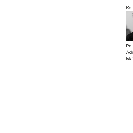
Kon
Pet
Adm
Mai