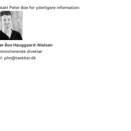
takt Peter Boe for yderligere information:
er Boe Hauggaard-Nielsen
inistrerende direktør
l:
phn@taekker.dk