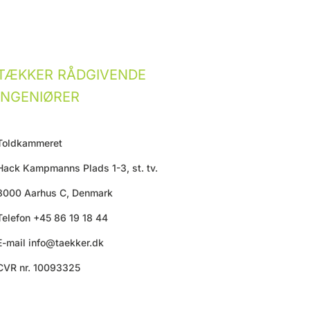
TÆKKER RÅDGIVENDE
INGENIØRER
Toldkammeret
Hack Kampmanns Plads 1-3, st. tv.
8000 Aarhus C, Denmark
Telefon +45 86 19 18 44
E-mail
info@taekker.dk
CVR nr. 10093325