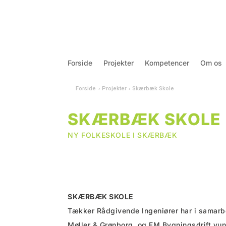
Forside
Projekter
Kompetencer
Om os
Forside
›
Projekter
›
Skærbæk Skole
SKÆRBÆK SKOLE
NY FOLKESKOLE I SKÆRBÆK
SKÆRBÆK SKOLE
Tækker Rådgivende Ingeniører har i samar
Møller & Grønborg, og FM Bygningsdrift vun