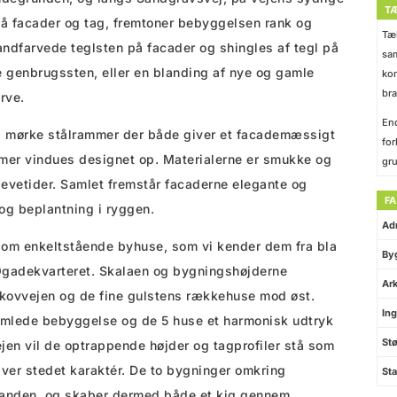
T
på facader og tag, fremtoner bebyggelsen rank og
Tæk
andfarvede teglsten på facader og shingles af tegl på
sam
 genbrugssten, eller en blanding af nye og gamle
kon
bra
arve.
End
s mørke stålrammer der både giver et facademæssigt
for
ammer vindues designet op. Materialerne er smukke og
gru
levetider. Samlet fremstår facaderne elegante og
F
g beplantning i ryggen.
Ad
 som enkeltstående byhuse, som vi kender dem fra bla
By
gadekvarteret. Skalaen og bygningshøjderne
Ark
kovvejen og de fine gulstens rækkehuse mod øst.
Ing
samlede bebyggelse og de 5 huse et harmonisk udtryk
Stø
jen vil de optrappende højder og tagprofiler stå som
giver stedet karaktér. De to bygninger omkring
Sta
nanden, og skaber dermed både et kig gennem