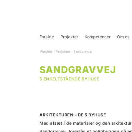
Forside
Projekter
Kompetencer
Om os
Forside
›
Projekter
›
Sandgravvej
SANDGRAVVEJ
5 ENKELTSTÅENDE BYHUSE
ARKITEKTUREN – DE 5 BYHUSE
Med afsæt i de materialer og den arkitekt
Sandgravvej, foreslås et boligbyggeri på 