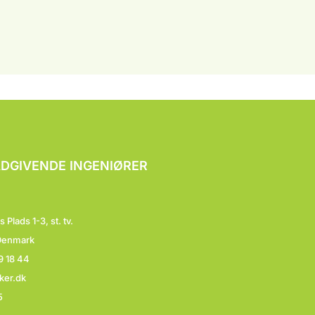
DGIVENDE INGENIØRER
lads 1-3, st. tv.
Denmark
9 18 44
ker.dk
5