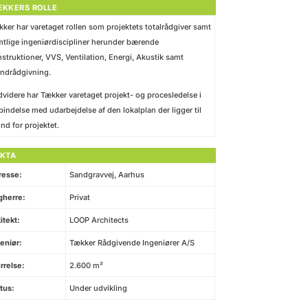
ÆKKERS ROLLE
ker har varetaget rollen som projektets totalrådgiver samt
tlige ingeniørdiscipliner herunder bærende
struktioner, VVS, Ventilation, Energi, Akustik samt
ndrådgivning.
videre har Tækker varetaget projekt- og procesledelse i
bindelse med udarbejdelse af den lokalplan der ligger til
nd for projektet.
AKTA
resse:
Sandgravvej, Aarhus
gherre:
Privat
itekt:
LOOP Architects
eniør:
Tækker Rådgivende Ingeniører A/S
rrelse:
2.600 m²
tus:
Under udvikling