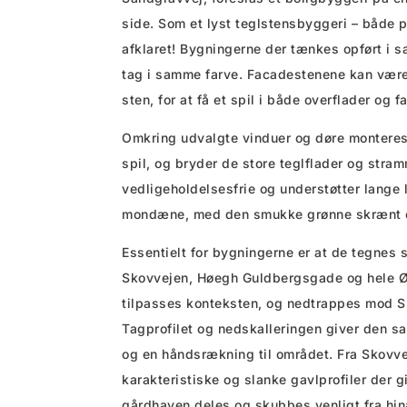
side. Som et lyst teglstensbyggeri – både 
afklaret! Bygningerne der tænkes opført i s
tag i samme farve. Facadestenene kan være
sten, for at få et spil i både overflader og f
Omkring udvalgte vinduer og døre montere
spil, og bryder de store teglflader og str
vedligeholdelsesfrie og understøtter lange 
mondæne, med den smukke grønne skrænt o
Essentielt for bygningerne er at de tegnes
Skovvejen, Høegh Guldbergsgade og hele Ø
tilpasses konteksten, og nedtrappes mod S
Tagprofilet og nedskalleringen giver den 
og en håndsrækning til området. Fra Skovve
karakteristiske og slanke gavlprofiler der 
gårdhaven deles og skubbes venligt fra hi