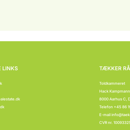
 LINKS
TÆKKER RÅ
k
Toldkammeret
Hack Kampmanns P
alestate.dk
8000 Aarhus C, 
dk
Telefon +45 86 1
E-mail
info@taek
CVR nr. 1009332