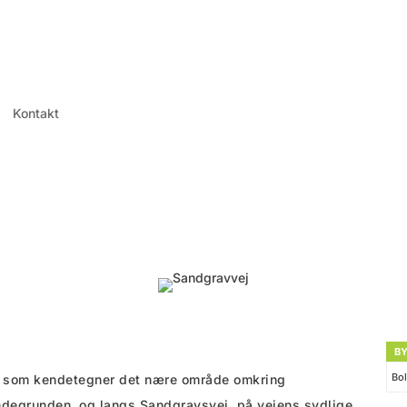
Kontakt
B
Bol
ur som kendetegner det nære område omkring
endegrunden, og langs Sandgravsvej, på vejens sydlige